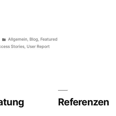
Veröffentlicht
Allgemein
,
Blog
,
Featured
in
cess Stories
,
User Report
atung
Referenzen