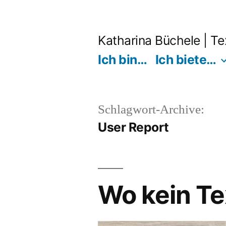
Zum
Inhalt
Katharina Büchele | T
springen
Ich bin…
Ich biete…
Schlagwort-Archive:
User Report
Wo kein Tex