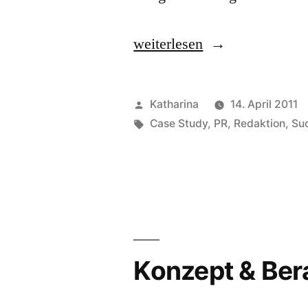
„Wo
weiterlesen
kein
Texter,
Veröffentlicht
Katharina
14. April 2011
da
von
Schlagwörter:
Case Study
,
PR
,
Redaktion
,
Suc
kein
Leser.“
Konzept & Ber