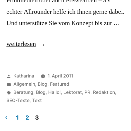
Printmedien oder auch Pressearbeit – als
echter Allrounder helfe ich Ihnen gerne dabei.
Und unterstütze Sie vom Konzept bis zur …
„Katharina
weiterlesen
Büchele
|
Veröffentlicht
Katharina
1. April 2011
Text,
von
Veröffentlicht
Allgemein
,
Blog
,
Featured
PR
in
Schlagwörter:
Beratung
,
Blog
,
Hallo!
,
Lektorat
,
PR
,
Redaktion
,
&
SEO-Texte
,
Text
Lektorat“
1
2
3
Seitennummerierung