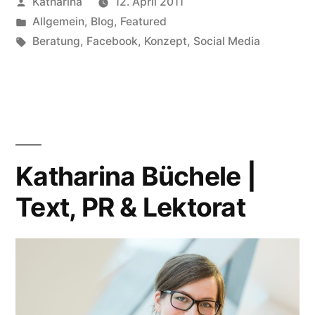
Veröffentlicht
Katharina
12. April 2011
von
Veröffentlicht
Allgemein
,
Blog
,
Featured
in
Schlagwörter:
Beratung
,
Facebook
,
Konzept
,
Social Media
Katharina Büchele |
Text, PR & Lektorat