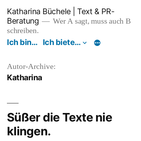
Zum
Katharina Büchele | Text & PR-
Inhalt
Beratung
Wer A sagt, muss auch B
springen
schreiben.
Ich bin…
Ich biete…
Autor-Archive:
Katharina
Süßer die Texte nie
klingen.