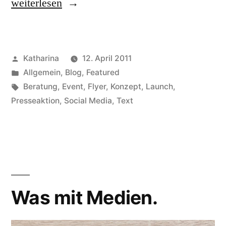
„Ich
weiterlesen
texte
alles.
Veröffentlicht
Katharina
12. April 2011
Auch
von
Veröffentlicht
Allgemein
,
Blog
,
Featured
Glückwunschkarten.“
in
Schlagwörter:
Beratung
,
Event
,
Flyer
,
Konzept
,
Launch
,
Presseaktion
,
Social Media
,
Text
Was mit Medien.