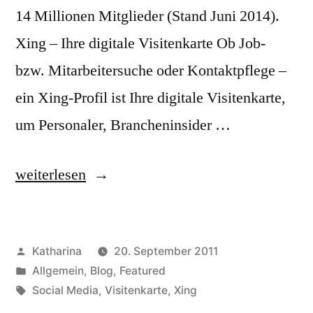
14 Millionen Mitglieder (Stand Juni 2014).
Xing – Ihre digitale Visitenkarte Ob Job-
bzw. Mitarbeitersuche oder Kontaktpflege –
ein Xing-Profil ist Ihre digitale Visitenkarte,
um Personaler, Brancheninsider …
„Nicht
weiterlesen
von
der
Veröffentlicht
Katharina
20. September 2011
Schattenseite.
von
Veröffentlicht
Allgemein
,
Blog
,
Featured
Sondern
in
Schlagwörter:
Social Media
,
Visitenkarte
,
Xing
von