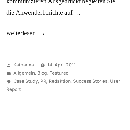
kommunizieren Ausgedruckt begleiten Sie
die Anwenderberichte auf …
„Wo
weiterlesen
kein
Texter,
Veröffentlicht
Katharina
14. April 2011
da
von
Veröffentlicht
Allgemein
,
Blog
,
Featured
kein
in
Schlagwörter:
Case Study
,
PR
,
Redaktion
,
Success Stories
,
User
Leser.“
Report